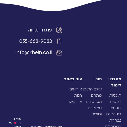
פתח תקווה
055-668-9083
info@rhein.co.il
מסלולי
תוכן
עוד באתר
לימוד
עולם התוכן
אירועים
תוכניות
מתחם
חנות
הכשרה
הסרטונים
צרו קשר
קורסים
מאמרים
דיגיטליים
וטורים
עוצב
נבחרת
ב-
♥
ע"י
המטפלים