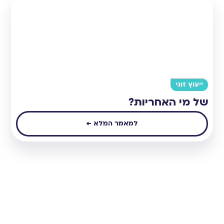
ייעוץ זוגי
של מי האחריות?
למאמר המלא ←